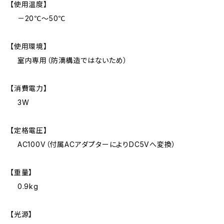
【使用温度】
－20℃～50℃
【使用環境】
室内専用（防滴構造ではないため）
【消費電力】
3W
【定格電圧】
AC100V（付属ACアダプターによりDC5Vへ変換）
【重量】
0.9kg
【光源】