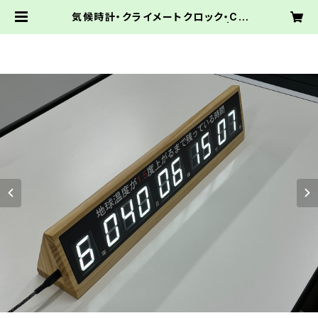
気候時計・クライメートクロック・Cli
mate Clock（DC1型）【販売】 | 脱
炭素行動変容機構