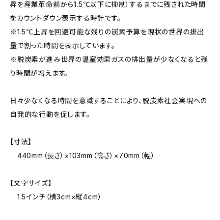
昇を産業革命前から1.5℃以下に抑制）するまでに残された時間
をカウントダウン表示する時計です。
※1.5℃上昇を回避可能な残りの炭素予算を現状の世界の排出
量で割った時間を表示しています。
※脱炭素が進み世界の温室効果ガスの排出量が少なくなると残
り時間が増えます。
日々少なくなる時間を意識することにより、脱炭素社会実現への
自発的な行動を促します。
【寸法】
440mm（長さ）×103mm（高さ）×70mm（幅）
【文字サイズ】
1.5インチ（横3cm×縦4cm）