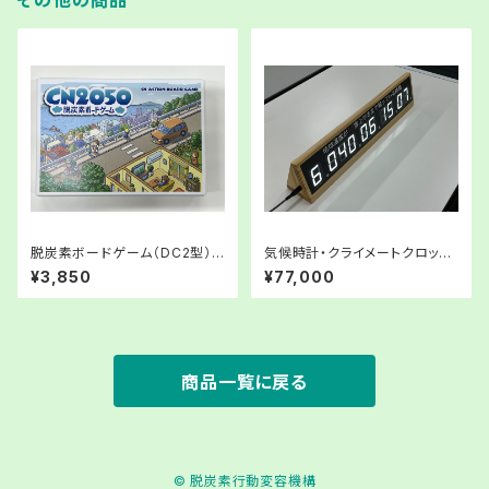
その他の商品
脱炭素ボードゲーム（DC2型）
気候時計・クライメートクロッ
【販売】
ク・Climate Clock（DC1型）
¥3,850
¥77,000
【販売】
商品一覧に戻る
© 脱炭素行動変容機構